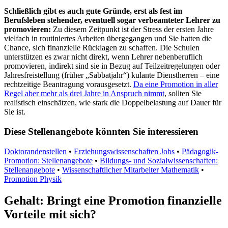
Schließlich gibt es auch gute Gründe, erst als fest im
Berufsleben stehender, eventuell sogar verbeamteter Lehrer zu
promovieren:
Zu diesem Zeitpunkt ist der Stress der ersten Jahre
vielfach in routiniertes Arbeiten übergegangen und Sie hatten die
Chance, sich finanzielle Rücklagen zu schaffen. Die Schulen
unterstützen es zwar nicht direkt, wenn Lehrer nebenberuflich
promovieren, indirekt sind sie in Bezug auf Teilzeitregelungen oder
Jahresfreistellung (früher „Sabbatjahr“) kulante Dienstherren – eine
rechtzeitige Beantragung vorausgesetzt.
Da eine Promotion in aller
Regel aber mehr als drei Jahre in Anspruch nimmt
, sollten Sie
realistisch einschätzen, wie stark die Doppelbelastung auf Dauer für
Sie ist.
Diese Stellenangebote könnten Sie interessieren
Doktorandenstellen
•
Erziehungswissenschaften Jobs
•
Pädagogik-
Promotion: Stellenangebote
•
Bildungs- und Sozialwissenschaften:
Stellenangebote
•
Wissenschaftlicher Mitarbeiter Mathematik
•
Promotion Physik
Gehalt: Bringt eine Promotion finanzielle
Vorteile mit sich?