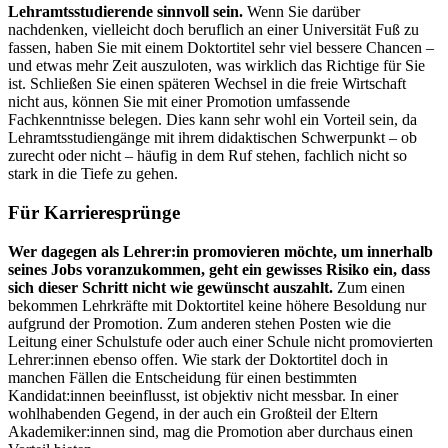
Lehramtsstudierende sinnvoll sein.
Wenn Sie darüber
nachdenken, vielleicht doch beruflich an einer Universität Fuß zu
fassen, haben Sie mit einem Doktortitel sehr viel bessere Chancen –
und etwas mehr Zeit auszuloten, was wirklich das Richtige für Sie
ist. Schließen Sie einen späteren Wechsel in die freie Wirtschaft
nicht aus, können Sie mit einer Promotion umfassende
Fachkenntnisse belegen. Dies kann sehr wohl ein Vorteil sein, da
Lehramtsstudiengänge mit ihrem didaktischen Schwerpunkt – ob
zurecht oder nicht – häufig in dem Ruf stehen, fachlich nicht so
stark in die Tiefe zu gehen.
Für Karrieresprünge
Wer dagegen als Lehrer:in promovieren möchte, um innerhalb
seines Jobs voranzukommen, geht ein gewisses Risiko ein, dass
sich dieser Schritt nicht wie gewünscht auszahlt.
Zum einen
bekommen Lehrkräfte mit Doktortitel keine höhere Besoldung nur
aufgrund der Promotion. Zum anderen stehen Posten wie die
Leitung einer Schulstufe oder auch einer Schule nicht promovierten
Lehrer:innen ebenso offen. Wie stark der Doktortitel doch in
manchen Fällen die Entscheidung für einen bestimmten
Kandidat:innen beeinflusst, ist objektiv nicht messbar. In einer
wohlhabenden Gegend, in der auch ein Großteil der Eltern
Akademiker:innen sind, mag die Promotion aber durchaus einen