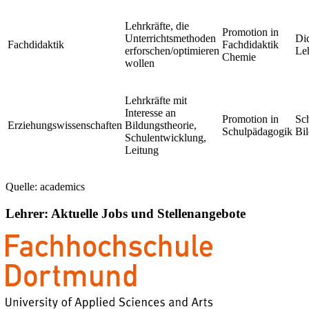
Lehrkräfte, die
Promotion in
Unterrichtsmethoden
Di
Fachdidaktik
Fachdidaktik
erforschen/optimieren
Le
Chemie
wollen
Lehrkräfte mit
Interesse an
Promotion in
Sch
Erziehungswissenschaften
Bildungstheorie,
Schulpädagogik
Bi
Schulentwicklung,
Leitung
Quelle: academics
Lehrer: Aktuelle Jobs und Stellenangebote