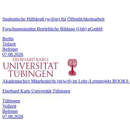
Studentische Hilfskraft (w/d/m) für Öffentlichkeitsarbeit
Forschungsinstitut Betriebliche Bildung (f-bb) gGmbH
Berlin
Teilzeit
Befristet
07.08.2026
Akademische/r Mitarbeiter/in (m/w/d) im Lehr-/Lernprojekt BOOKS I
Eberhard Karls Universität Tübingen
Tübingen
Vollzeit
Befristet
07.08.2026