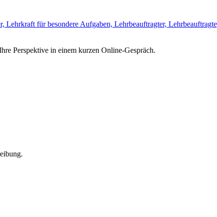
, Lehrkraft für besondere Aufgaben, Lehrbeauftragter, Lehrbeauftragte, 
e Ihre Perspektive in einem kurzen Online-Gespräch.
reibung.