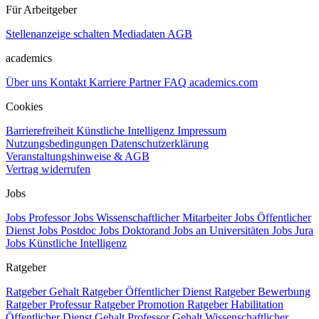
Für Arbeitgeber
Stellenanzeige schalten
Mediadaten
AGB
academics
Über uns
Kontakt
Karriere
Partner
FAQ
academics.com
Cookies
Barrierefreiheit
Künstliche Intelligenz
Impressum
Nutzungsbedingungen
Datenschutzerklärung
Veranstaltungshinweise & AGB
Vertrag widerrufen
Jobs
Jobs Professor
Jobs Wissenschaftlicher Mitarbeiter
Jobs Öffentlicher
Dienst
Jobs Postdoc
Jobs Doktorand
Jobs an Universitäten
Jobs Jura
Jobs Künstliche Intelligenz
Ratgeber
Ratgeber Gehalt
Ratgeber Öffentlicher Dienst
Ratgeber Bewerbung
Ratgeber Professur
Ratgeber Promotion
Ratgeber Habilitation
Öffentlicher Dienst Gehalt
Professor Gehalt
Wissenschaftlicher