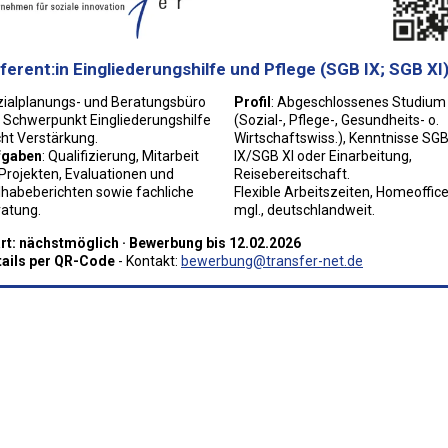
ferent:in Eingliederungshilfe und Pflege (SGB IX; SGB XI
ialplanungs- und Beratungsbüro
Profil
: Abgeschlossenes Studium
 Schwerpunkt Eingliederungshilfe
(Sozial-, Pflege-, Gesundheits- o.
ht Verstärkung.
Wirtschaftswiss.), Kenntnisse SG
fgaben
: Qualifizierung, Mitarbeit
IX/SGB XI oder Einarbeitung,
Projekten, Evaluationen und
Reisebereitschaft.
lhabeberichten sowie fachliche
Flexible Arbeitszeiten, Homeoffic
atung.
mgl., deutschlandweit.
rt: nächstmöglich · Bewerbung bis 12.02.2026
tails per QR-Code
- Kontakt:
bewerbung@transfer-net.de