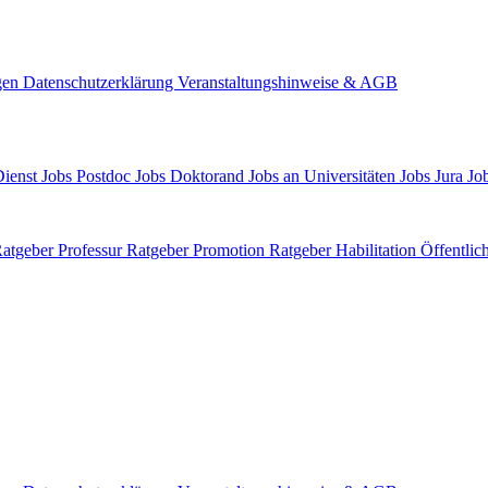
gen
Datenschutzerklärung
Veranstaltungshinweise & AGB
Dienst
Jobs Postdoc
Jobs Doktorand
Jobs an Universitäten
Jobs Jura
Job
atgeber Professur
Ratgeber Promotion
Ratgeber Habilitation
Öffentlic