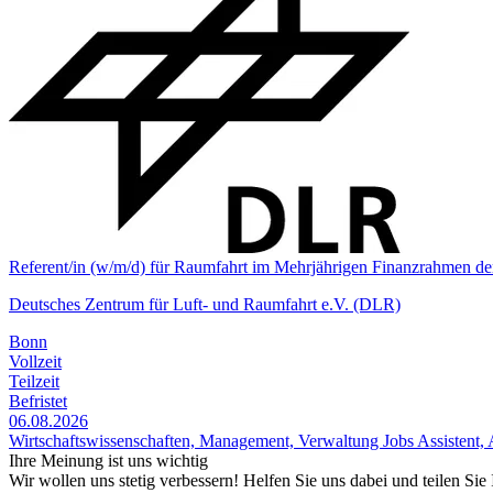
Referent/in (w/m/d) für Raumfahrt im Mehrjährigen Finanz­rahmen d
Deutsches Zentrum für Luft- und Raumfahrt e.V. (DLR)
Bonn
Vollzeit
Teilzeit
Befristet
06.08.2026
Wirtschaftswissenschaften, Management, Verwaltung Jobs
Assistent, 
Ihre Meinung ist uns wichtig
Wir wollen uns stetig verbessern! Helfen Sie uns dabei und teilen Si