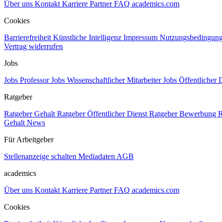
Über uns
Kontakt
Karriere
Partner
FAQ
academics.com
Cookies
Barrierefreiheit
Künstliche Intelligenz
Impressum
Nutzungsbedingun
Vertrag widerrufen
Jobs
Jobs Professor
Jobs Wissenschaftlicher Mitarbeiter
Jobs Öffentlicher 
Ratgeber
Ratgeber Gehalt
Ratgeber Öffentlicher Dienst
Ratgeber Bewerbung
R
Gehalt
News
Für Arbeitgeber
Stellenanzeige schalten
Mediadaten
AGB
academics
Über uns
Kontakt
Karriere
Partner
FAQ
academics.com
Cookies