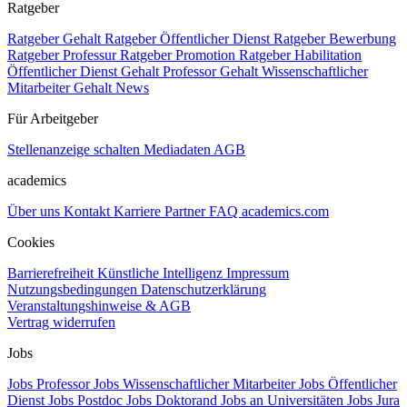
Ratgeber
Ratgeber Gehalt
Ratgeber Öffentlicher Dienst
Ratgeber Bewerbung
Ratgeber Professur
Ratgeber Promotion
Ratgeber Habilitation
Öffentlicher Dienst Gehalt
Professor Gehalt
Wissenschaftlicher
Mitarbeiter Gehalt
News
Für Arbeitgeber
Stellenanzeige schalten
Mediadaten
AGB
academics
Über uns
Kontakt
Karriere
Partner
FAQ
academics.com
Cookies
Barrierefreiheit
Künstliche Intelligenz
Impressum
Nutzungsbedingungen
Datenschutzerklärung
Veranstaltungshinweise & AGB
Vertrag widerrufen
Jobs
Jobs Professor
Jobs Wissenschaftlicher Mitarbeiter
Jobs Öffentlicher
Dienst
Jobs Postdoc
Jobs Doktorand
Jobs an Universitäten
Jobs Jura