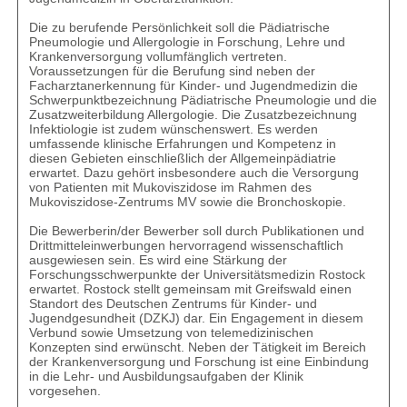
Die zu berufende Persönlichkeit soll die Pädiatrische
Pneumologie und Allergologie in Forschung, Lehre und
Krankenversorgung vollumfänglich vertreten.
Voraussetzungen für die Berufung sind neben der
Facharztanerkennung für Kinder- und Jugendmedizin die
Schwerpunktbezeichnung Pädiatrische Pneumologie und die
Zusatzweiterbildung Allergologie. Die Zusatzbezeichnung
Infektiologie ist zudem wünschenswert. Es werden
umfassende klinische Erfahrungen und Kompetenz in
diesen Gebieten einschließlich der Allgemeinpädiatrie
erwartet. Dazu gehört insbesondere auch die Versorgung
von Patienten mit Mukoviszidose im Rahmen des
Mukoviszidose-Zentrums MV sowie die Bronchoskopie.
Die Bewerberin/der Bewerber soll durch Publikationen und
Drittmitteleinwerbungen hervorragend wissenschaftlich
ausgewiesen sein. Es wird eine Stärkung der
Forschungsschwerpunkte der Universitätsmedizin Rostock
erwartet. Rostock stellt gemeinsam mit Greifswald einen
Standort des Deutschen Zentrums für Kinder- und
Jugendgesundheit (DZKJ) dar. Ein Engagement in diesem
Verbund sowie Umsetzung von telemedizinischen
Konzepten sind erwünscht. Neben der Tätigkeit im Bereich
der Krankenversorgung und Forschung ist eine Einbindung
in die Lehr- und Ausbildungsaufgaben der Klinik
vorgesehen.