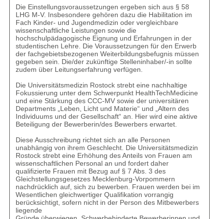
Die Einstellungsvoraussetzungen ergeben sich aus § 58
LHG M-V. Insbesondere gehören dazu die Habilitation im
Fach Kinder- und Jugendmedizin oder vergleichbare
wissenschaftliche Leistungen sowie die
hochschulpädagogische Eignung und Erfahrungen in der
studentischen Lehre. Die Voraussetzungen für den Erwerb
der fachgebietsbezogenen Weiterbildungsbefugnis müssen
gegeben sein. Die/der zukünftige Stelleninhaber/-in sollte
zudem über Leitungserfahrung verfügen.
Die Universitätsmedizin Rostock strebt eine nachhaltige
Fokussierung unter dem Schwerpunkt HealthTechMedicine
und eine Stärkung des CCC-MV sowie der universitären
Departments „Leben, Licht und Materie“ und „Altern des
Individuums und der Gesellschaft“ an. Hier wird eine aktive
Beteiligung der Bewerberin/des Bewerbers erwartet.
Diese Ausschreibung richtet sich an alle Personen
unabhängig von ihrem Geschlecht. Die Universitätsmedizin
Rostock strebt eine Erhöhung des Anteils von Frauen am
wissenschaftlichen Personal an und fordert daher
qualifizierte Frauen mit Bezug auf § 7 Abs. 3 des
Gleichstellungsgesetzes Mecklenburg-Vorpommern
nachdrücklich auf, sich zu bewerben. Frauen werden bei im
Wesentlichen gleichwertiger Qualifikation vorrangig
berücksichtigt, sofern nicht in der Person des Mitbewerbers
liegende
Gründe überwiegen. Schwerbehinderte Bewerberinnen und