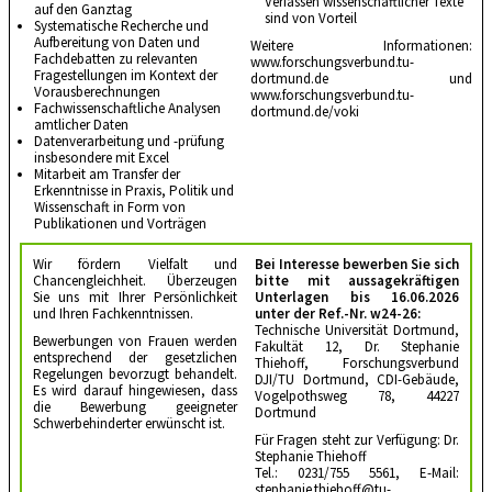
Verfassen wissenschaftlicher Texte
auf den Ganztag
sind von Vorteil
Systematische Recherche und
Aufbereitung von Daten und
Weitere Informationen:
Fachdebatten zu relevanten
www.forschungsverbund.tu-
Fragestellungen im Kontext der
dortmund.de
und
Vorausberechnungen
www.forschungsverbund.tu-
Fachwissenschaftliche Analysen
dortmund.de/voki
amtlicher Daten
Datenverarbeitung und -prüfung
insbesondere mit Excel
Mitarbeit am Transfer der
Erkenntnisse in Praxis, Politik und
Wissenschaft in Form von
Publikationen und Vorträgen
Wir fördern Vielfalt und
Bei Interesse bewerben Sie sich
Chancengleichheit. Überzeugen
bitte mit aussagekräftigen
Sie uns mit Ihrer Persönlichkeit
Unterlagen bis 16.06.2026
und Ihren Fachkenntnissen.
unter der Ref.-Nr. w24-26:
Technische Universität Dortmund,
Bewerbungen von Frauen werden
Fakultät 12, Dr. Stephanie
entsprechend der gesetzlichen
Thiehoff, Forschungsverbund
Regelungen bevorzugt behandelt.
DJI/TU Dortmund, CDI-Gebäude,
Es wird darauf hingewiesen, dass
Vogelpothsweg 78, 44227
die Bewerbung geeigneter
Dortmund
Schwerbehinderter erwünscht ist.
Für Fragen steht zur Verfügung: Dr.
Stephanie Thiehoff
Tel.: 0231/755 5561, E-Mail:
stephanie.thiehoff@tu-