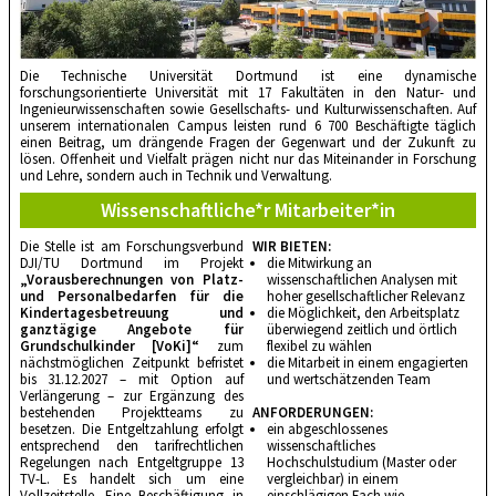
Die Technische Universität Dortmund ist eine dynamische
forschungsorientierte Universität mit 17 Fakultäten in den Natur- und
Ingenieurwissenschaften sowie Gesellschafts- und Kulturwissenschaften. Auf
unserem internationalen Campus leisten rund
6 700
Beschäftigte täglich
einen Beitrag, um drängende Fragen der Gegenwart und der Zukunft zu
lösen. Offenheit und Vielfalt prägen nicht nur das Miteinander in Forschung
und Lehre, sondern auch in Technik und Verwaltung.
Wissenschaftliche*r Mitarbeiter*in
Die Stelle ist am Forschungsverbund
WIR BIETEN:
DJI/TU Dortmund im Projekt
die Mitwirkung an
„Vorausberechnungen von Platz-
wissenschaftlichen Analysen mit
und Personalbedarfen für die
hoher gesellschaftlicher Relevanz
Kindertagesbetreuung und
die Möglichkeit, den Arbeitsplatz
ganztägige Angebote für
überwiegend zeitlich und örtlich
Grundschulkinder [VoKi]“
zum
flexibel zu wählen
nächstmöglichen Zeitpunkt befristet
die Mitarbeit in einem engagierten
bis 31.12.2027 – mit Option auf
und wertschätzenden Team
Verlängerung – zur Ergänzung des
bestehenden Projektteams zu
ANFORDERUNGEN:
besetzen. Die Entgeltzahlung erfolgt
ein abgeschlossenes
entsprechend den tarifrechtlichen
wissenschaftliches
Regelungen nach Entgeltgruppe 13
Hochschulstudium (Master oder
TV-L. Es handelt sich um eine
vergleichbar) in einem
Vollzeitstelle. Eine Beschäftigung in
einschlägigen Fach wie