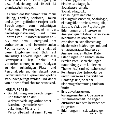
bzw. Reduzierung auf Teilzeit ist
Kindheitspädagogik,
grundsätzlich möglich.
Sozialwissenschaft,
Sozialpädagogik,
Das durch das Bundesministerium für
Erziehungswissenschaft,
Bildung, Familie, Senioren, Frauen
Bildungswissenschaft, Soziologie,
und Jugend geförderte Projekt stellt
Bildungsökonomie, Demografie,
Berechnungen zum zukünftigen
Statistik, VWL oder Psychologie
Platz- und Personalbedarf in der
Erfahrungen und Interesse an
Kindertagesbetreuung und dem
Analysen quantitativer Daten sowie
Ganztag von Grundschulkindern an –
Kenntnisse im Bereich der
z.B. vor dem Hintergrund der
empirischen Sozialforschung
vorhandenen und bevorstehenden
Idealerweise Erfahrungen mit und
Rechtsansprüche – und analysiert
ein ausgeprägtes Interesse an
diese Ergebnisse mit Blick auf
Analysen mit amtlichen Daten
zukünftige Entwicklungen. Aktueller
Erfahrungen und Kenntnisse im
Schwerpunkt liegt dabei auf
Bereich Vorausberechnungen
Vorausberechnungen und Analysen
(unabhängig vom konkreten
zu den zukünftigen Platz- und
Themenfeld) sind wünschenswert
Personalbedarfen, die derzeit von
Kenntnisse über Entwicklungen
Fachwissenschaft, -praxis und -politik
und Diskurse im Arbeitsfeld des
stark nachgefragt werden und daher
Ganztags und/oder der
von hoher öffentlicher Relevanz sind.
Kindertagesbetreuung sind von
Vorteil
IHRE AUFGABEN:
Eine zuverlässige und
Durchführung von Berechnungen
lösungsorientierte Arbeitsweise
und Mitarbeit an der
Zusammenarbeit und enger
Weiterentwicklung vorhandener
Austausch mit dem bestehenden
Berechnungsmodelle zum
Projektteam
zukünftigen Platz- und
Erfahrungen im selbstständigen
Personalbedarf mit einem Fokus