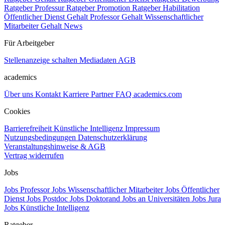
Ratgeber Professur
Ratgeber Promotion
Ratgeber Habilitation
Öffentlicher Dienst Gehalt
Professor Gehalt
Wissenschaftlicher
Mitarbeiter Gehalt
News
Für Arbeitgeber
Stellenanzeige schalten
Mediadaten
AGB
academics
Über uns
Kontakt
Karriere
Partner
FAQ
academics.com
Cookies
Barrierefreiheit
Künstliche Intelligenz
Impressum
Nutzungsbedingungen
Datenschutzerklärung
Veranstaltungshinweise & AGB
Vertrag widerrufen
Jobs
Jobs Professor
Jobs Wissenschaftlicher Mitarbeiter
Jobs Öffentlicher
Dienst
Jobs Postdoc
Jobs Doktorand
Jobs an Universitäten
Jobs Jura
Jobs Künstliche Intelligenz
Ratgeber