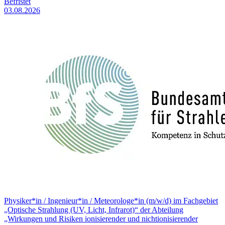
Befristet
03.08.2026
Physiker*in / Ingenieur*in / Meteorologe*in (m/w/d) im Fachgebiet
„Optische Strahlung (UV, Licht, Infrarot)“ der Abteilung
„Wirkungen und Risiken ionisierender und nichtionisierender