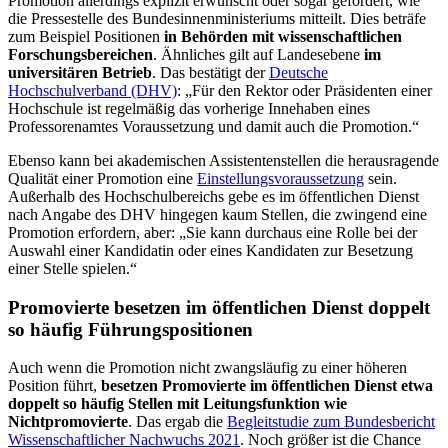
Promotion allerdings explizit erwünscht oder sogar gefordert, wie
die Pressestelle des Bundesinnenministeriums mitteilt. Dies beträfe
zum Beispiel Positionen
in Behörden mit wissenschaftlichen
Forschungsbereichen
. Ähnliches gilt auf Landesebene
im
universitären Betrieb
. Das bestätigt der
Deutsche
Hochschulverband (DHV)
: „Für den Rektor oder Präsidenten einer
Hochschule ist regelmäßig das vorherige Innehaben eines
Professorenamtes Voraussetzung und damit auch die Promotion.“
Ebenso kann bei akademischen Assistentenstellen die herausragende
Qualität einer Promotion eine
Einstellungsvoraussetzung
sein.
Außerhalb des Hochschulbereichs gebe es im öffentlichen Dienst
nach Angabe des DHV hingegen kaum Stellen, die zwingend eine
Promotion erfordern, aber: „Sie kann durchaus eine Rolle bei der
Auswahl einer Kandidatin oder eines Kandidaten zur Besetzung
einer Stelle spielen.“
Promovierte besetzen im öffentlichen Dienst doppelt
so häufig Führungspositionen
Auch wenn die Promotion nicht zwangsläufig zu einer höheren
Position führt,
besetzen Promovierte im öffentlichen Dienst etwa
doppelt so häufig Stellen mit Leitungsfunktion wie
Nichtpromovierte
. Das ergab die
Begleitstudie zum Bundesbericht
Wissenschaftlicher Nachwuchs 2021
. Noch größer ist die Chance