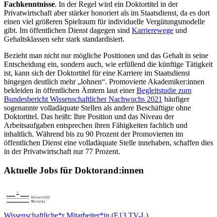
Fachkenntnisse
. In der Regel wird ein Doktortitel in der
Privatwirtschaft aber stärker honoriert als im Staatsdienst, da es dort
einen viel größeren Spielraum für individuelle Vergütungsmodelle
gibt. Im öffentlichen Dienst dagegen sind
Karrierewege
und
Gehaltsklassen sehr stark standardisiert.
Bezieht man nicht nur mögliche Positionen und das Gehalt in seine
Entscheidung ein, sondern auch, wie erfüllend die künftige Tätigkeit
ist, kann sich der Doktortitel für eine Karriere im Staatsdienst
hingegen deutlich mehr „lohnen“. Promovierte Akademiker:innen
bekleiden in öffentlichen Ämtern laut einer
Begleitstudie zum
Bundesbericht Wissenschaftlicher Nachwuchs 2021
häufiger
sogenannte volladäquate Stellen als andere Beschäftigte ohne
Doktortitel. Das heißt: Ihre Position und das Niveau der
Arbeitsaufgaben entsprechen ihren Fähigkeiten fachlich und
inhaltlich. Während bis zu 90 Prozent der Promovierten im
öffentlichen Dienst eine volladäquate Stelle innehaben, schaffen dies
in der Privatwirtschaft nur 77 Prozent.
Aktuelle Jobs für Doktorand:innen
Wissenschaftliche*r Mitarbeiter*in (E13 TV-L)