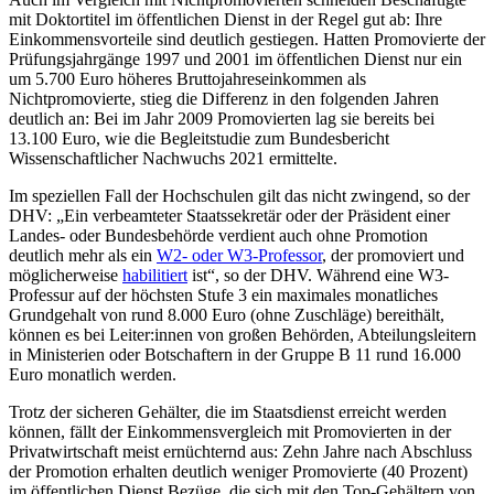
mit Doktortitel im öffentlichen Dienst in der Regel gut ab: Ihre
Einkommensvorteile sind deutlich gestiegen. Hatten Promovierte der
Prüfungsjahrgänge 1997 und 2001 im öffentlichen Dienst nur ein
um 5.700 Euro höheres Bruttojahreseinkommen als
Nichtpromovierte, stieg die Differenz in den folgenden Jahren
deutlich an: Bei im Jahr 2009 Promovierten lag sie bereits bei
13.100 Euro, wie die Begleitstudie zum Bundesbericht
Wissenschaftlicher Nachwuchs 2021 ermittelte.
Im speziellen Fall der Hochschulen gilt das nicht zwingend, so der
DHV: „Ein verbeamteter Staatssekretär oder der Präsident einer
Landes- oder Bundesbehörde verdient auch ohne Promotion
deutlich mehr als ein
W2- oder W3-Professor
, der promoviert und
möglicherweise
habilitiert
ist“, so der DHV. Während eine W3-
Professur auf der höchsten Stufe 3 ein maximales monatliches
Grundgehalt von rund 8.000 Euro (ohne Zuschläge) bereithält,
können es bei Leiter:innen von großen Behörden, Abteilungsleitern
in Ministerien oder Botschaftern in der Gruppe B 11 rund 16.000
Euro monatlich werden.
Trotz der sicheren Gehälter, die im Staatsdienst erreicht werden
können, fällt der Einkommensvergleich mit Promovierten in der
Privatwirtschaft meist ernüchternd aus: Zehn Jahre nach Abschluss
der Promotion erhalten deutlich weniger Promovierte (40 Prozent)
im öffentlichen Dienst Bezüge, die sich mit den Top-Gehältern von