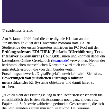
© academics Grafik
Am 9. Januar 2026 fand die erste digitale Klausur an der
Juristischen Fakultät der Universität Potsdam statt. Ca. 30
Studierende des ersten Semesters schrieben im PC-Pool mit der
Prüfungssoftware EDUTIEK (Einfache DUrchführung Text-
Intensiver E-Klausuren)
Übungsklausuren und konnten dabei ein
kostenloses Online-Gesetzbuch (
lexmea.de
) verwenden. Neben der
herkömmlichen menschlichen Korrektur wird auch eine KI-
unterstützte erprobt, die von dem bundesweiten
Forschungsnetzwerk „DigitalProjekt“ entwickelt wird. Ziel ist es,
Bewertungen von juristischen Prüfungen mithilfe
unterstützender KI-Systeme
objektiver und damit fairer zu
machen.
„Aktuell sieht der Prüfungsalltag in den Rechtswissenschaften bis
einschließlich des Ersten Staatsexamens noch ganz anders aus:
Papier und Stift sowie zahlreiche gedruckte Gesetzestexte, die sich
die Studierenden kaufen müssen“, sagt Prof. Dr. Susanne