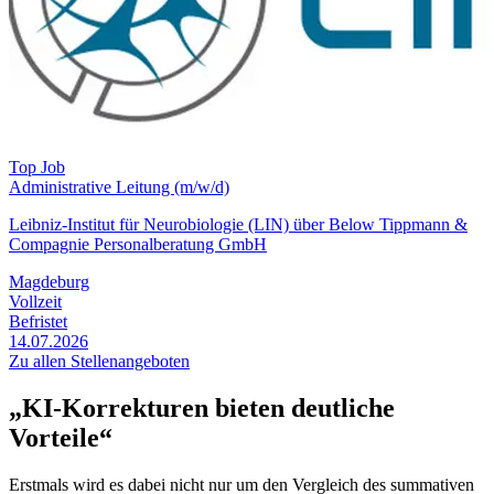
Top Job
Administrative Leitung (m/w/d)
Leibniz-Institut für Neurobiologie (LIN) über Below Tippmann &
Compagnie Personalberatung GmbH
Magdeburg
Vollzeit
Befristet
14.07.2026
Zu allen Stellenangeboten
„KI-Korrekturen bieten deutliche
Vorteile“
Erstmals wird es dabei nicht nur um den Vergleich des summativen