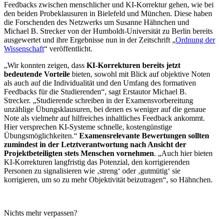
Feedbacks zwischen menschlicher und KI-Korrektur gehen, wie bei
den beiden Probeklausuren in Bielefeld und München. Diese haben
die Forschenden des Netzwerks um Susanne Hähnchen und
Michael B. Strecker von der Humboldt-Universität zu Berlin bereits
ausgewertet und ihre Ergebnisse nun in der Zeitschrift „
Ordnung der
Wissenschaft
“ veröffentlicht.
„Wir konnten zeigen, dass
KI-Korrekturen bereits jetzt
bedeutende Vorteile
bieten, sowohl mit Blick auf objektive Noten
als auch auf die Individualität und den Umfang des formativen
Feedbacks für die Studierenden“, sagt Erstautor Michael B.
Strecker. „Studierende schreiben in der Examensvorbereitung
unzählige Übungsklausuren, bei denen es weniger auf die genaue
Note als vielmehr auf hilfreiches inhaltliches Feedback ankommt.
Hier versprechen KI-Systeme schnelle, kostengünstige
Übungsmöglichkeiten.“
Examensrelevante Bewertungen sollten
zumindest in der Letztverantwortung nach Ansicht der
Projektbeteiligten stets Menschen vornehmen
. „Auch hier bieten
KI-Korrekturen langfristig das Potenzial, den korrigierenden
Personen zu signalisieren wie ‚streng‘ oder ‚gutmütig‘ sie
korrigieren, um so zu mehr Objektivität beizutragen“, so Hähnchen.
Nichts mehr verpassen?