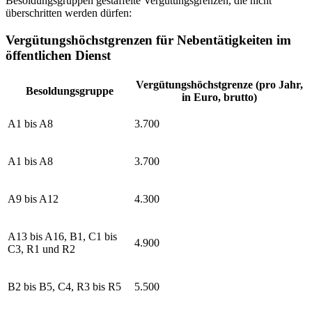
Besoldungsgruppen gestaffelte Vergütungsgrenzen, die nicht
überschritten werden dürfen:
Vergütungshöchstgrenzen für Nebentätigkeiten im
öffentlichen Dienst
Vergütungshöchstgrenze (pro Jahr,
Besoldungsgruppe
in Euro, brutto)
A1 bis A8
3.700
A1 bis A8
3.700
A9 bis A12
4.300
A13 bis A16, B1, C1 bis
4.900
C3, R1 und R2
B2 bis B5, C4, R3 bis R5
5.500