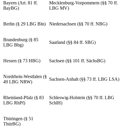
Bayern (Art. 81 ff.
Mecklenburg-Vorpommern (§§ 70 ff.
BayBG)
LBG MV)
Berlin (§ 29 LBG Bln)
Niedersachsen (§§ 70 ff. NBG)
Brandenburg (§ 85
Saarland (§§ 84 ff. SBG)
LBG Bbg)
Hessen (§ 73 HBG)
Sachsen (§§ 101 ff. SächsBG)
Nordrhein-Westfalen (§
Sachsen-Anhalt (§§ 73 ff. LBG LSA)
49 LBG NRW)
Rheinland-Pfalz (§ 83
Schleswig-Holstein (§§ 70 ff. LBG
LBG RhPf)
SchlH)
Thüringen (§ 51
ThürBG)