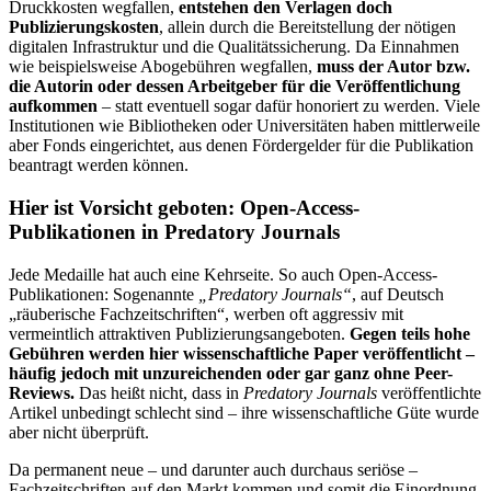
Druckkosten wegfallen,
entstehen den Verlagen doch
Publizierungskosten
, allein durch die Bereitstellung der nötigen
digitalen Infrastruktur und die Qualitätssicherung. Da Einnahmen
wie beispielsweise Abogebühren wegfallen,
muss der Autor bzw.
die Autorin oder dessen Arbeitgeber für die Veröffentlichung
aufkommen
– statt eventuell sogar dafür honoriert zu werden. Viele
Institutionen wie Bibliotheken oder Universitäten haben mittlerweile
aber Fonds eingerichtet, aus denen Fördergelder für die Publikation
beantragt werden können.
Hier ist Vorsicht geboten: Open-Access-
Publikationen in Predatory Journals
Jede Medaille hat auch eine Kehrseite. So auch Open-Access-
Publikationen: Sogenannte
„Predatory Journals“
, auf Deutsch
„räuberische Fachzeitschriften“, werben oft aggressiv mit
vermeintlich attraktiven Publizierungsangeboten.
Gegen teils hohe
Gebühren werden hier wissenschaftliche Paper veröffentlicht –
häufig jedoch mit unzureichenden oder gar ganz ohne Peer-
Reviews.
Das heißt nicht, dass in
Predatory Journals
veröffentlichte
Artikel unbedingt schlecht sind – ihre wissenschaftliche Güte wurde
aber nicht überprüft.
Da permanent neue – und darunter auch durchaus seriöse –
Fachzeitschriften auf den Markt kommen und somit die Einordnung