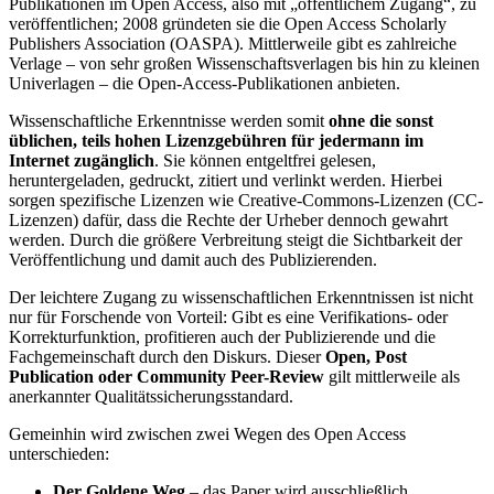
Publikationen im Open Access, also mit „öffentlichem Zugang“, zu
veröffentlichen; 2008 gründeten sie die Open Access Scholarly
Publishers Association (OASPA). Mittlerweile gibt es zahlreiche
Verlage – von sehr großen Wissenschaftsverlagen bis hin zu kleinen
Univerlagen – die Open-Access-Publikationen anbieten.
Wissenschaftliche Erkenntnisse werden somit
ohne die sonst
üblichen, teils hohen Lizenzgebühren für jedermann im
Internet zugänglich
. Sie können entgeltfrei gelesen,
heruntergeladen, gedruckt, zitiert und verlinkt werden. Hierbei
sorgen spezifische Lizenzen wie Creative-Commons-Lizenzen (CC-
Lizenzen) dafür, dass die Rechte der Urheber dennoch gewahrt
werden. Durch die größere Verbreitung steigt die Sichtbarkeit der
Veröffentlichung und damit auch des Publizierenden.
Der leichtere Zugang zu wissenschaftlichen Erkenntnissen ist nicht
nur für Forschende von Vorteil: Gibt es eine Verifikations- oder
Korrekturfunktion, profitieren auch der Publizierende und die
Fachgemeinschaft durch den Diskurs. Dieser
Open, Post
Publication oder Community Peer-Review
gilt mittlerweile als
anerkannter Qualitätssicherungsstandard.
Gemeinhin wird zwischen zwei Wegen des Open Access
unterschieden:
Der Goldene Weg
– das Paper wird ausschließlich