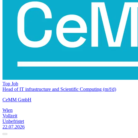
Top Job
Head of IT infrastructure and Scientific Computing (m/f/d)
CeMM GmbH
Wien
Vollzeit
Unbefristet
22.07.2026