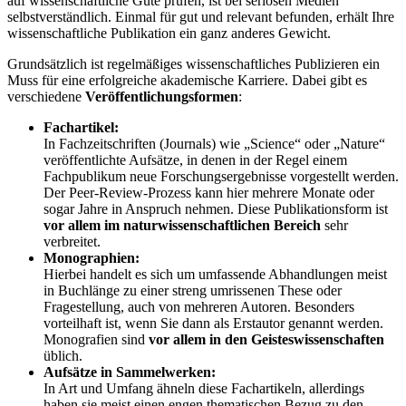
auf wissenschaftliche Güte prüfen, ist bei seriösen Medien
selbstverständlich. Einmal für gut und relevant befunden, erhält Ihre
wissenschaftliche Publikation ein ganz anderes Gewicht.
Grundsätzlich ist regelmäßiges wissenschaftliches Publizieren ein
Muss für eine erfolgreiche akademische Karriere. Dabei gibt es
verschiedene
Veröffentlichungsformen
:
Fachartikel:
In Fachzeitschriften (Journals) wie „Science“ oder „Nature“
veröffentlichte Aufsätze, in denen in der Regel einem
Fachpublikum neue Forschungsergebnisse vorgestellt werden.
Der Peer-Review-Prozess kann hier mehrere Monate oder
sogar Jahre in Anspruch nehmen. Diese Publikationsform ist
vor allem im naturwissenschaftlichen Bereich
sehr
verbreitet.
Monographien:
Hierbei handelt es sich um umfassende Abhandlungen meist
in Buchlänge zu einer streng umrissenen These oder
Fragestellung, auch von mehreren Autoren. Besonders
vorteilhaft ist, wenn Sie dann als Erstautor genannt werden.
Monografien sind
vor allem in den Geisteswissenschaften
üblich.
Aufsätze in Sammelwerken:
In Art und Umfang ähneln diese Fachartikeln, allerdings
haben sie meist einen engen thematischen Bezug zu den