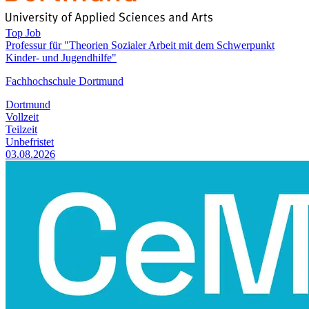
Top Job
Professur für "Theorien Sozialer Arbeit mit dem Schwerpunkt
Kinder- und Jugendhilfe"
Fachhochschule Dortmund
Dortmund
Vollzeit
Teilzeit
Unbefristet
03.08.2026