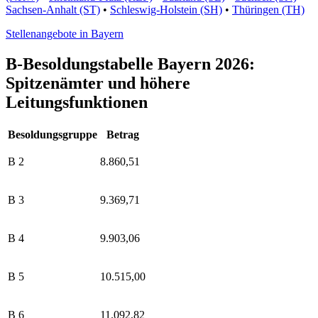
Sachsen-Anhalt (ST)
•
Schleswig-Holstein (SH)
•
Thüringen (TH)
Stellenangebote in Bayern
B-Besoldungstabelle Bayern 2026:
Spitzenämter und höhere
Leitungsfunktionen
Besoldungsgruppe
Betrag
B 2
8.860,51
B 3
9.369,71
B 4
9.903,06
B 5
10.515,00
B 6
11.092,82