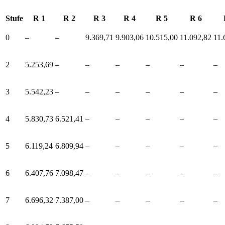
Stufe
R 1
R 2
R 3
R 4
R 5
R 6
0
–
–
9.369,71
9.903,06
10.515,00
11.092,82
11.
2
5.253,69
–
–
–
–
–
–
3
5.542,23
–
–
–
–
–
–
4
5.830,73
6.521,41
–
–
–
–
–
5
6.119,24
6.809,94
–
–
–
–
–
6
6.407,76
7.098,47
–
–
–
–
–
7
6.696,32
7.387,00
–
–
–
–
–