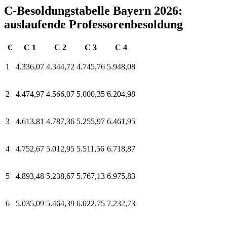
C-Besoldungstabelle Bayern 2026:
auslaufende Professorenbesoldung
€
C 1
C 2
C 3
C 4
1
4.336,07
4.344,72
4.745,76
5.948,08
2
4.474,97
4.566,07
5.000,35
6.204,98
3
4.613,81
4.787,36
5.255,97
6.461,95
4
4.752,67
5.012,95
5.511,56
6.718,87
5
4.893,48
5.238,67
5.767,13
6.975,83
6
5.035,09
5.464,39
6.022,75
7.232,73