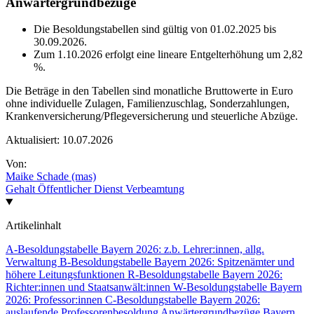
Anwärtergrundbezüge
Die Besoldungstabellen sind gültig von 01.02.2025 bis
30.09.2026.
Zum 1.10.2026 erfolgt eine lineare Entgelterhöhung um 2,82
%.
Die Beträge in den Tabellen sind monatliche Bruttowerte in Euro
ohne individuelle Zulagen, Familienzuschlag, Sonderzahlungen,
Krankenversicherung/Pflegeversicherung und steuerliche Abzüge.
Aktualisiert:
10.07.2026
Von:
Maike Schade (mas)
Gehalt
Öffentlicher Dienst
Verbeamtung
Artikelinhalt
A-Besoldungstabelle Bayern 2026: z.b. Lehrer:innen, allg.
Verwaltung
B-Besoldungstabelle Bayern 2026: Spitzenämter und
höhere Leitungsfunktionen
R-Besoldungstabelle Bayern 2026:
Richter:innen und Staatsanwält:innen
W-Besoldungstabelle Bayern
2026: Professor:innen
C-Besoldungstabelle Bayern 2026:
auslaufende Professorenbesoldung
Anwärtergrundbezüge Bayern