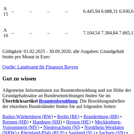
A
–
–
–
–
6.445,94
6.688,31
6.930,6
15
A
–
–
–
–
7.104,54
7.384,84
7.665,1
16
Gültigkeit: 01.02.2025 - 30.09.2026; alle Angaben: Grundgehalt
brutto pro Monat in Euro
Quelle: Landesamt für Finanzen Bayern
Gut zu wissen
Allgemeine Informationen zur Beamtenbesoldung und zur Höhe der
Grundgehaltssätze an Bundeseinrichtungen finden Sie im
Überblicksartikel
Beamtenbesoldung
. Die Besoldungstabellen
der einzelnen Bundesländer finden Sie auf folgenden Seiten:
Baden-Württemberg (BW)
•
Berlin (BE)
•
Brandenburg (BB)
•
Bremen (HB)
•
Hamburg (HH
) •
Hessen (HE)
•
Mecklenburg-
Vorpommern (MV)
•
Niedersachsen (NI)
•
Nordrhein-Westfalen
(NRW)
•
Rheinland-Pfalz (RLP)
•
Saarland (SL)
•
Sachsen (SN)
•