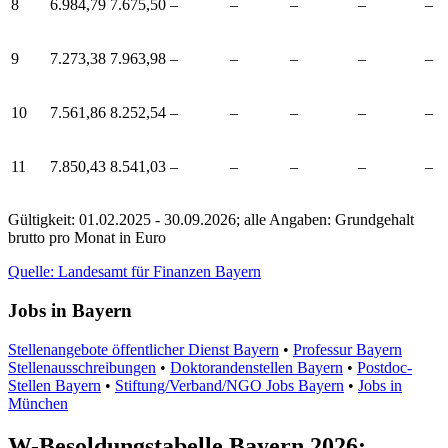
8
6.984,79
7.675,50
–
–
–
–
–
9
7.273,38
7.963,98
–
–
–
–
–
10
7.561,86
8.252,54
–
–
–
–
–
11
7.850,43
8.541,03
–
–
–
–
–
Gültigkeit: 01.02.2025 - 30.09.2026; alle Angaben: Grundgehalt
brutto pro Monat in Euro
Quelle: Landesamt für Finanzen Bayern
Jobs in Bayern
Stellenangebote öffentlicher Dienst Bayern
•
Professur Bayern
Stellenausschreibungen
•
Doktorandenstellen Bayern
•
Postdoc-
Stellen Bayern
•
Stiftung/Verband/NGO Jobs Bayern
•
Jobs in
München
W-Besoldungstabelle Bayern 2026: