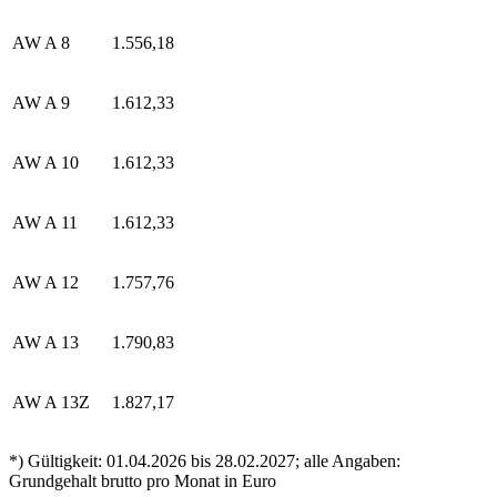
AW A 8
1.556,18
AW A 9
1.612,33
AW A 10
1.612,33
AW A 11
1.612,33
AW A 12
1.757,76
AW A 13
1.790,83
AW A 13Z
1.827,17
*) Gültigkeit: 01.04.2026 bis 28.02.2027; alle Angaben:
Grundgehalt brutto pro Monat in Euro