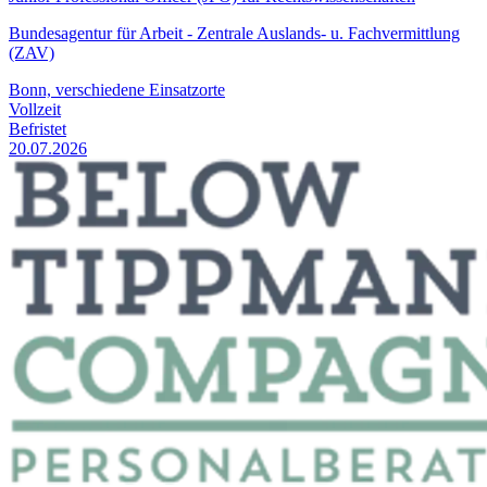
Bundesagentur für Arbeit - Zentrale Auslands- u. Fachvermittlung
(ZAV)
Bonn, verschiedene Einsatzorte
Vollzeit
Befristet
20.07.2026