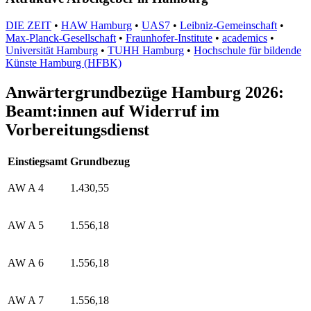
DIE ZEIT
•
HAW Hamburg
•
UAS7
•
Leibniz-Gemeinschaft
•
Max-Planck-Gesellschaft
•
Fraunhofer-Institute
•
academics
•
Universität Hamburg
•
TUHH Hamburg
•
Hochschule für bildende
Künste Hamburg (HFBK)
Anwärtergrundbezüge Hamburg 2026:
Beamt:innen auf Widerruf im
Vorbereitungsdienst
Einstiegsamt
Grundbezug
AW A 4
1.430,55
AW A 5
1.556,18
AW A 6
1.556,18
AW A 7
1.556,18