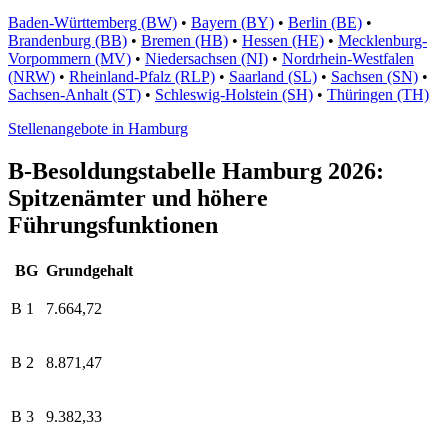
Baden-Württemberg (BW)
•
Bayern (BY)
•
Berlin (BE)
•
Brandenburg (BB)
•
Bremen (HB)
•
Hessen (HE)
•
Mecklenburg-
Vorpommern (MV)
•
Niedersachsen (NI)
•
Nordrhein-Westfalen
(NRW)
•
Rheinland-Pfalz (RLP)
•
Saarland (SL)
•
Sachsen (SN)
•
Sachsen-Anhalt (ST)
•
Schleswig-Holstein (SH)
•
Thüringen (TH)
Stellenangebote in Hamburg
B-Besoldungstabelle Hamburg 2026:
Spitzenämter und höhere
Führungsfunktionen
BG
Grundgehalt
B 1
7.664,72
B 2
8.871,47
B 3
9.382,33