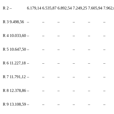
R 2
–
6.179,14
6.535,87
6.892,54
7.249,25
7.605,94
7.962,
R 3
9.498,56
–
–
–
–
–
–
R 4
10.033,60
–
–
–
–
–
–
R 5
10.647,50
–
–
–
–
–
–
R 6
11.227,18
–
–
–
–
–
–
R 7
11.791,12
–
–
–
–
–
–
R 8
12.378,86
–
–
–
–
–
–
R 9
13.108,59
–
–
–
–
–
–