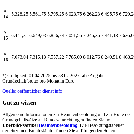
A
5.328,25
5.561,75
5.795,25
6.028,75
6.262,23
6.495,75
6.729,2
14
A
6.441,31
6.649,03
6.856,74
7.051,56
7.246,36
7.441,18
7.636,0
15
A
7.073,04
7.315,13
7.557,22
7.785,00
8.012,76
8.240,51
8.468,2
16
*) Gültigkeit: 01.04.2026 bis 28.02.2027; alle Angaben:
Grundgehalt brutto pro Monat in Euro
Quelle: oeffentlicher-dienst.info
Gut zu wissen
Allgemeine Informationen zur Beamtenbesoldung und zur Höhe der
Grundgehaltssätze an Bundeseinrichtungen finden Sie im
Überblicksartikel
Beamtenbesoldung
. Die Besoldungstabellen
der einzelnen Bundesländer finden Sie auf folgenden Seiten: