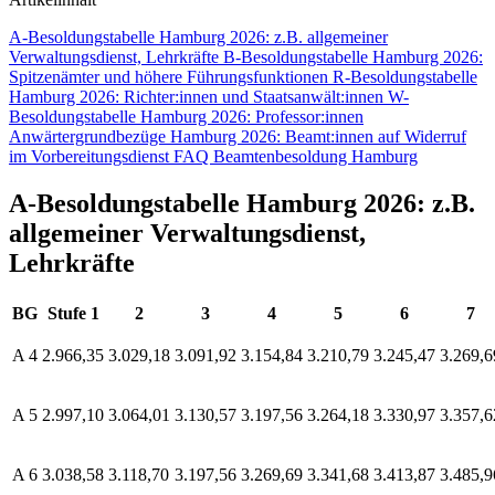
A-Besoldungstabelle Hamburg 2026: z.B. allgemeiner
Verwaltungsdienst, Lehrkräfte
B-Besoldungstabelle Hamburg 2026:
Spitzenämter und höhere Führungsfunktionen
R-Besoldungstabelle
Hamburg 2026: Richter:innen und Staatsanwält:innen
W-
Besoldungstabelle Hamburg 2026: Professor:innen
Anwärtergrundbezüge Hamburg 2026: Beamt:innen auf Widerruf
im Vorbereitungsdienst
FAQ Beamtenbesoldung Hamburg
A-Besoldungstabelle Hamburg 2026: z.B.
allgemeiner Verwaltungsdienst,
Lehrkräfte
BG
Stufe 1
2
3
4
5
6
7
A 4
2.966,35
3.029,18
3.091,92
3.154,84
3.210,79
3.245,47
3.269,6
A 5
2.997,10
3.064,01
3.130,57
3.197,56
3.264,18
3.330,97
3.357,6
A 6
3.038,58
3.118,70
3.197,56
3.269,69
3.341,68
3.413,87
3.485,9