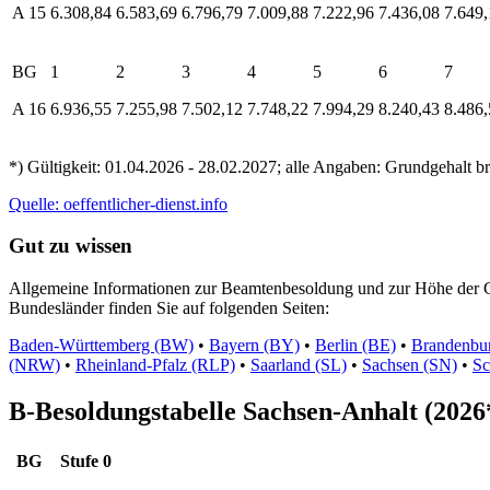
A 15
6.308,84
6.583,69
6.796,79
7.009,88
7.222,96
7.436,08
7.649,
BG
1
2
3
4
5
6
7
A 16
6.936,55
7.255,98
7.502,12
7.748,22
7.994,29
8.240,43
8.486,
*) Gültigkeit: 01.04.2026 - 28.02.2027; alle Angaben: Grundgehalt b
Quelle: oeffentlicher-dienst.info
Gut zu wissen
Allgemeine Informationen zur Beamtenbesoldung und zur Höhe der G
Bundesländer finden Sie auf folgenden Seiten:
Baden-Württemberg (BW)
•
Bayern (BY)
•
Berlin (BE)
•
Brandenbu
(NRW)
•
Rheinland-Pfalz (RLP)
•
Saarland (SL)
•
Sachsen (SN)
•
Sc
B-Besoldungstabelle Sachsen-Anhalt (2026
BG
Stufe 0