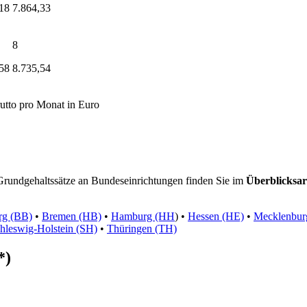
18
7.864,33
8
58
8.735,54
rutto pro Monat in Euro
rundgehaltssätze an Bundeseinrichtungen finden Sie im
Überblicksar
rg (BB)
•
Bremen (HB)
•
Hamburg (HH
) •
Hessen (HE)
•
Mecklenbu
hleswig-Holstein (SH)
•
Thüringen (TH)
*)