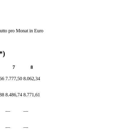
rutto pro Monat in Euro
*)
7
8
66
7.777,50
8.062,34
88
8.486,74
8.771,61
—
—
—
—