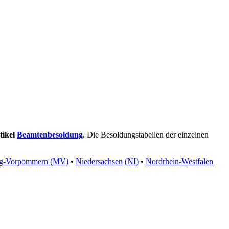
tikel
Beamtenbesoldung
. Die Besoldungstabellen der einzelnen
rg-Vorpommern (MV)
•
Niedersachsen (NI)
•
Nordrhein-Westfalen