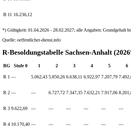
B 11
16.236,12
*) Gültigkeit: 01.04.2026 - 28.02.2027; alle Angaben: Grundgehalt b
Quelle: oeffentlicher-dienst.info
R-Besoldungstabelle Sachsen-Anhalt (2026
BG
Stufe 0
1
2
3
4
5
6
R 1
—
5.062,43
5.850,26
6.638,11
6.922,97
7.207,79
7.492,
R 2
—
—
6.727,72
7.347,35
7.632,21
7.917,06
8.201,
R 3
9.622,69
—
—
—
—
—
—
R 4
10.170,40
—
—
—
—
—
—