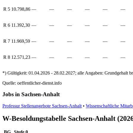
R 5
10.798,86
—
—
—
—
—
—
R 6
11.392,30
—
—
—
—
—
—
R 7
11.969,59
—
—
—
—
—
—
R 8
12.571,23
—
—
—
—
—
—
*) Gültigkeit: 01.04.2026 - 28.02.2027; alle Angaben: Grundgehalt b
Quelle: oeffentlicher-dienst.info
Jobs in Sachsen-Anhalt
Professur Stellenangebote Sachsen-Anhalt
•
Wissenschaftliche Mitarb
W-Besoldungstabelle Sachsen-Anhalt (202
BG
Stufe 0