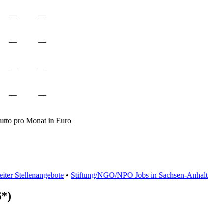
—
—
—
—
—
—
—
—
rutto pro Monat in Euro
eiter Stellenangebote
•
Stiftung/NGO/NPO Jobs in Sachsen-Anhalt
6*)