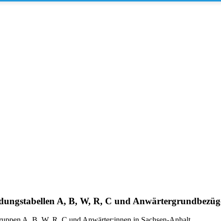
ldungstabellen A, B, W, R, C und Anwärtergrundbezüg
sgruppen A, B, W, R, C und Anwärter:innen in Sachsen-Anhalt.