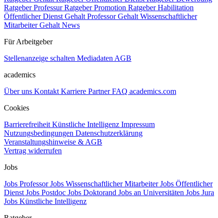
Ratgeber Professur
Ratgeber Promotion
Ratgeber Habilitation
Öffentlicher Dienst Gehalt
Professor Gehalt
Wissenschaftlicher
Mitarbeiter Gehalt
News
Für Arbeitgeber
Stellenanzeige schalten
Mediadaten
AGB
academics
Über uns
Kontakt
Karriere
Partner
FAQ
academics.com
Cookies
Barrierefreiheit
Künstliche Intelligenz
Impressum
Nutzungsbedingungen
Datenschutzerklärung
Veranstaltungshinweise & AGB
Vertrag widerrufen
Jobs
Jobs Professor
Jobs Wissenschaftlicher Mitarbeiter
Jobs Öffentlicher
Dienst
Jobs Postdoc
Jobs Doktorand
Jobs an Universitäten
Jobs Jura
Jobs Künstliche Intelligenz
Ratgeber