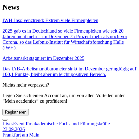
News
IWH-Insolvenztrend: Extrem viele Firmenpleiten
2025 gab es in Deutschland so viele Firmenpleiten wie seit 20
Jahren nicht mehr – im Dezember 75 Prozent mehr als noch vor
Corona, so das Leibniz-Institut für Wirtschaftsforschung Halle
(IWH).
Arbeitsmarkt stagniert im Dezember 2025
Das IAB-Arbeitsmarktbarometer sinkt im Dezember geringfügig auf
100,1 Punkte, bleibt aber im leicht positiven Bereich.
Nichts mehr verpassen?
Legen Sie sich einen Account an, um von allen Vorteilen unter
“Mein academics” zu profitieren!
Registrieren
Live-Event für akademische Fach- und Führungskräfte
23.09.2026
Frankfurt am Main