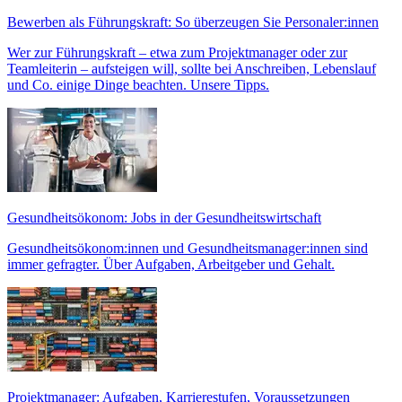
Bewerben als Führungskraft: So überzeugen Sie Personaler:innen
Wer zur Führungskraft – etwa zum Projektmanager oder zur
Teamleiterin – aufsteigen will, sollte bei Anschreiben, Lebenslauf
und Co. einige Dinge beachten. Unsere Tipps.
Gesundheitsökonom: Jobs in der Gesundheitswirtschaft
Gesundheitsökonom:innen und Gesundheitsmanager:innen sind
immer gefragter. Über Aufgaben, Arbeitgeber und Gehalt.
Projektmanager: Aufgaben, Karrierestufen, Voraussetzungen