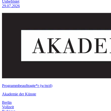
Unbefristet
29.07.2026
Programmbeauftragte*r (w/m/d)
Akademie der Künste
Berlin
Vollzeit