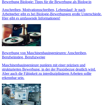
Bewerbung Biologie: Tipps für die Bewerbung als Biolog:in
Anschreiben, Motivationsschreiben, Lebenslauf: Je nach
Arbeitgeber gibt es bei Biologie-Bewerbungen große Unterschiede.
Hier gibt es umfassende Informationen!
Bewerbung von Maschinenbauingenieuren: Anschreiben,
Berufseinstieg, Berufszweige
Maschinenbauingenieure punkten mit einer präzisen und
strukturierten Bewerbung, in der der Praxisbezug deutlich wird.
Aber auch die Fähigkeit zu interdisziplinärem Arbeiten sollte
erkennbar sein.