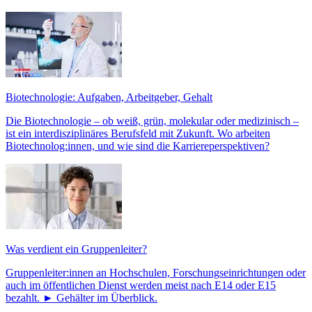
Biotechnologie: Aufgaben, Arbeitgeber, Gehalt
Die Biotechnologie – ob weiß, grün, molekular oder medizinisch –
ist ein interdisziplinäres Berufsfeld mit Zukunft. Wo arbeiten
Biotechnolog:innen, und wie sind die Karriereperspektiven?
Was verdient ein Gruppenleiter?
Gruppenleiter:innen an Hochschulen, Forschungseinrichtungen oder
auch im öffentlichen Dienst werden meist nach E14 oder E15
bezahlt. ► Gehälter im Überblick.