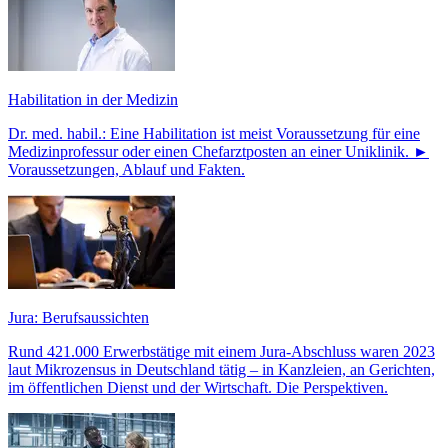
Habilitation in der Medizin
Dr. med. habil.: Eine Habilitation ist meist Voraussetzung für eine
Medizinprofessur oder einen Chefarztposten an einer Uniklinik. ►
Voraussetzungen, Ablauf und Fakten.
Jura: Berufsaussichten
Rund 421.000 Erwerbstätige mit einem Jura-Abschluss waren 2023
laut Mikrozensus in Deutschland tätig – in Kanzleien, an Gerichten,
im öffentlichen Dienst und der Wirtschaft. Die Perspektiven.