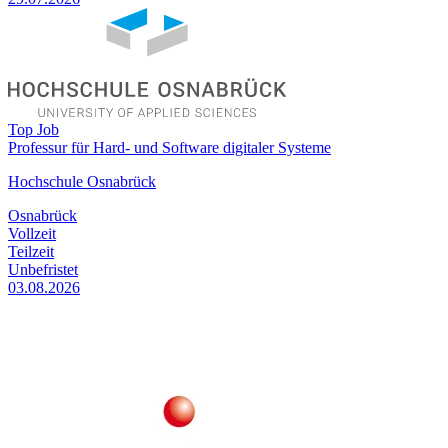
Top Job
Professur für Hard- und Software digitaler Systeme
Hochschule Osnabrück
Osnabrück
Vollzeit
Teilzeit
Unbefristet
03.08.2026