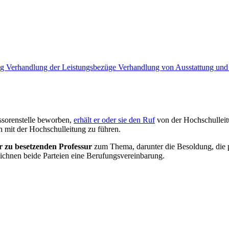
ng
Verhandlung der Leistungsbezüge
Verhandlung von Ausstattung und
essorenstelle beworben,
erhält er oder sie den Ruf
von der Hochschulleit
 mit der Hochschulleitung zu führen.
 zu besetzenden Professur
zum Thema, darunter die Besoldung, die p
eichnen beide Parteien eine Berufungsvereinbarung.