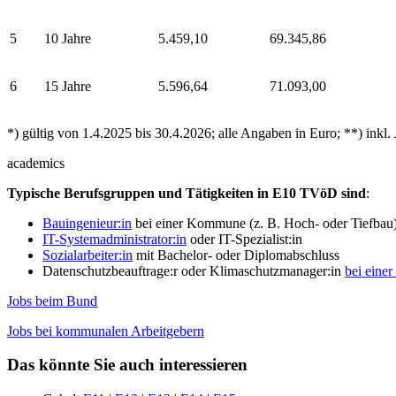
5
10 Jahre
5.459,10
69.345,86
6
15 Jahre
5.596,64
71.093,00
*) gültig von 1.4.2025 bis 30.4.2026; alle Angaben in Euro; **) inkl
academics
Typische Berufsgruppen und Tätigkeiten in E10 TVöD sind
:
Bauingenieur:in
bei einer Kommune (z. B. Hoch- oder Tiefbau
IT-Systemadministrator:in
oder IT-Spezialist:in
Sozialarbeiter:in
mit Bachelor- oder Diplomabschluss
Datenschutzbeauftrage:r oder Klimaschutzmanager:in
bei ein
Jobs beim Bund
Jobs bei kommunalen Arbeitgebern
Das könnte Sie auch interessieren