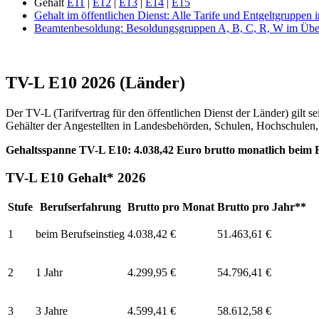
Gehalt
E11
|
E12
|
E13
|
E14
|
E15
Gehalt im öffentlichen Dienst: Alle Tarife und Entgeltgruppen 
Beamtenbesoldung: Besoldungsgruppen A, B, C, R, W im Übe
TV-L E10 2026 (Länder)
Der TV-L (Tarifvertrag für den öffentlichen Dienst der Länder) gilt
Gehälter der Angestellten in Landesbehörden, Schulen, Hochschulen
Gehaltsspanne TV-L E10:
4.038,42 Euro brutto monatlich beim B
TV-L E10 Gehalt* 2026
Stufe
Berufserfahrung
Brutto pro Monat
Brutto pro Jahr**
1
beim Berufseinstieg
4.038,42 €
51.463,61 €
2
1 Jahr
4.299,95 €
54.796,41 €
3
3 Jahre
4.599,41 €
58.612,58 €