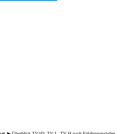
nat
. ▶ Überblick TVöD, TV-L, TV-H nach Erfahrungsstufen