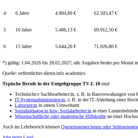
4
6 Jahre
4.904,89 €
62.505,47 €
5
10 Jahre
5.486,13 €
69.912,50 €
6
15 Jahre
5.644,20 €
71.926,86 €
*) gültig: 1.04.2026 bis 28.02.2027; alle Angaben brutto pro Monat i
Quelle: oeffentlicher-dienst.info
academics
Typische Berufe in der Entgeltgruppe TV-L 10
sind
Technische:r Sachbearbeiter:in, z. B. in Bauverwaltungen v
IT-Systemadministrator:in
, z. B. in der IT-Abteilung einer Ho
Laborant:in
in einem Umweltamt
Sozialpädagog:in bzw. Sozialarbeiter:in
in einer Landesbehörde 
Wissenschaftliche oder studentische Hilfskräfte
an einer Hochsc
Auch im Lehrbereich können
Quereinsteiger:innen oder Seiteneinstei
Jobs beim Land