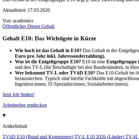
Aktualisiert:
17.03.2026
Von:
academics
Öffentlicher Dienst
Gehalt
Gehalt E10: Das Wichtigste in Kürze
Wie hoch ist das Gehalt in E10?
Das Gehalt in der Entgeltgru
Euro pro Jahr inkl. Jahressonderzahlung).
Was ist die Entgeltgruppe E10?
E10 ist eine
Entgeltgruppe i
und den TV-L (für Beschäftigte bei den Bundesländern, in Hesse
Wer bekommt TV-L oder TVöD E10?
Das E10-Gehalt im öff
herausstechen. Typisch sind hierfür Fachkräfte mit abgeschlo
Ingenieur:innen, IT-Spezialist:innen, Sozialarbeiter:innen).
Jetzt Job finden!
Arbeitgeber entdecken
Artikelinhalt
TVöD E10 (Bund und Kommunen)
TV-L E10 2026 (Länder)
TV-H 