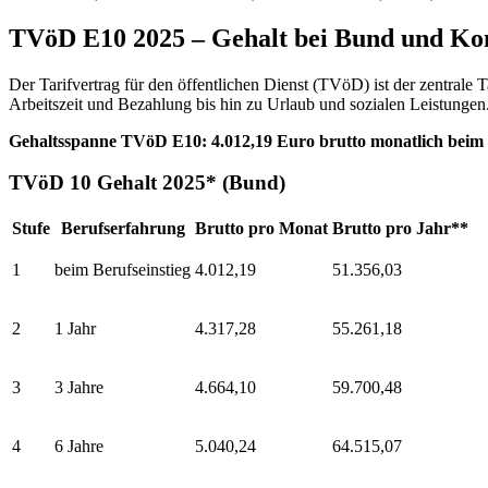
TVöD E10 2025 – Gehalt bei Bund und 
Der Tarifvertrag für den öffentlichen Dienst (TVöD) ist der zentral
Arbeitszeit und Bezahlung bis hin zu Urlaub und sozialen Leistungen
Gehaltsspanne TVöD E10: 4.012,19 Euro brutto monatlich beim Be
TVöD 10 Gehalt 2025* (Bund)
Stufe
Berufserfahrung
Brutto pro Monat
Brutto pro Jahr**
1
beim Berufseinstieg
4.012,19
51.356,03
2
1 Jahr
4.317,28
55.261,18
3
3 Jahre
4.664,10
59.700,48
4
6 Jahre
5.040,24
64.515,07