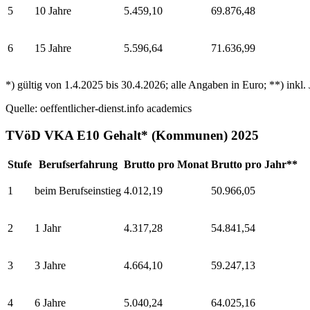
5
10 Jahre
5.459,10
69.876,48
6
15 Jahre
5.596,64
71.636,99
*) gültig von 1.4.2025 bis 30.4.2026; alle Angaben in Euro; **) inkl
Quelle: oeffentlicher-dienst.info
academics
TVöD VKA E10 Gehalt* (Kommunen) 2025
Stufe
Berufserfahrung
Brutto pro Monat
Brutto pro Jahr**
1
beim Berufseinstieg
4.012,19
50.966,05
2
1 Jahr
4.317,28
54.841,54
3
3 Jahre
4.664,10
59.247,13
4
6 Jahre
5.040,24
64.025,16