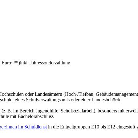
n Euro; **)inkl. Jahressonderzahlung
on Hochschulen oder Landesämtern (Hoch-/Tiefbau, Gebäudemanagement
chschule, eines Schulverwaltungsamts oder einer Landesbehörde
(z. B. im Bereich Jugendhilfe, Schulsozialarbeit), besonders mit erwe
hule mit Bachelorabschluss
ger:innen im Schuldienst
in die Entgeltgruppen E10 bis E12 eingestuft 