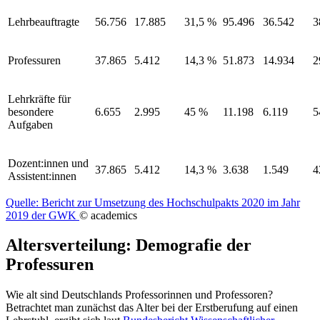
Lehrbeauftragte
56.756
17.885
31,5 %
95.496
36.542
3
Professuren
37.865
5.412
14,3 %
51.873
14.934
2
Lehrkräfte für
besondere
6.655
2.995
45 %
11.198
6.119
5
Aufgaben
Dozent:innen und
37.865
5.412
14,3 %
3.638
1.549
4
Assistent:innen
Quelle: Bericht zur Umsetzung des Hochschulpakts 2020 im Jahr
2019 der GWK
© academics
Altersverteilung: Demografie der
Professuren
Wie alt sind Deutschlands Professorinnen und Professoren?
Betrachtet man zunächst das Alter bei der Erstberufung auf einen