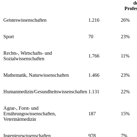
d
Profe
Geisteswissenschaften
1.216
26%
Sport
70
23%
Rechts-, Wirtschafts- und
1.766
11%
Sozialwissenschaften
Mathematik, Naturwissenschaften
1.466
23%
Humanmedizin/Gesundheitswissenschaften
1.131
22%
Agrar-, Forst- und
Ernährungswissenschaften,
187
15%
Veterinärmedizin
Ingenieurwissenschaften
978
7%