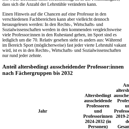
dass sich die Anzahl der Lehrstühle verändern kann.
Einen Hinweis auf die Chancen auf eine Professur in den
verschiedenen Fachbereichen kann aber vielleicht dennoch
herausgelesen werden: In den Rechts-, Wirtschafts- und
Sozialwissenschaften werden in den kommenden vergleichsweise
viele Professor:innen in den Ruhestand gehen, im Sport sind es
lediglich um die 70. Relativ gesehen sieht es anders aus: Während
im Bereich Sport (möglicherweise) fast jeder vierte Lehrstuhl vakant
wird, ist es in den Rechts-, Wirtschafts- und Sozialwissenschaften
nur rund jeder zehnte.
Anteil altersbedingt ausscheidender Professor:innen
nach Fächergruppen bis 2032
Ant
alters
Altersbedingt
aussche
ausscheidende
Profe
Professoren
u
Jahr
und
Profess
Professorinnen
2019-2
2024-2032 (in
d
Personen)
Gesam