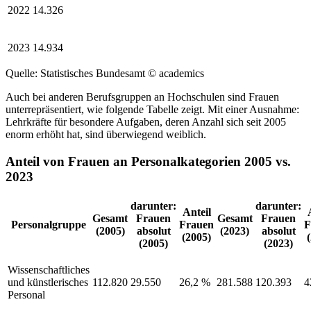
2022
14.326
2023
14.934
Quelle: Statistisches Bundesamt
© academics
Auch bei anderen Berufsgruppen an Hochschulen sind Frauen
unterrepräsentiert, wie folgende Tabelle zeigt. Mit einer Ausnahme:
Lehrkräfte für besondere Aufgaben, deren Anzahl sich seit 2005
enorm erhöht hat, sind überwiegend weiblich.
Anteil von Frauen an Personalkategorien 2005 vs.
2023
darunter:
darunter:
Anteil
Gesamt
Frauen
Gesamt
Frauen
Personalgruppe
Frauen
F
(2005)
absolut
(2023)
absolut
(2005)
(2005)
(2023)
Wissenschaftliches
und künstlerisches
112.820
29.550
26,2 %
281.588
120.393
4
Personal