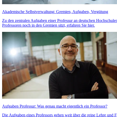
Akademische Selbstverwaltung: Gremien, Aufgaben, Vergütung
Zu den zentralen Aufgaben einer Professur an deutschen Hochschulen
Professoren noch in den Gremien sitzt, erfahren Sie hier.
Aufgaben Professur: Was genau macht eigentlich ein Professor?
Die Aufgaben eines Professors gehen weit über die reine Lehre und