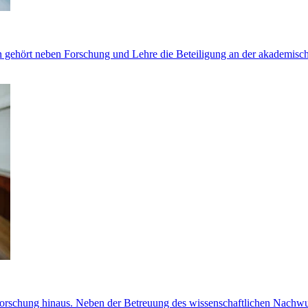
 gehört neben Forschung und Lehre die Beteiligung an der akademische
 Forschung hinaus. Neben der Betreuung des wissenschaftlichen Nach