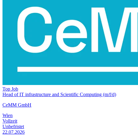
Top Job
Head of IT infrastructure and Scientific Computing (m/f/d)
CeMM GmbH
Wien
Vollzeit
Unbefristet
22.07.2026