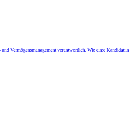
fts- und Vermögensmanagement verantwortlich. Wie ein:e Kandidat:in