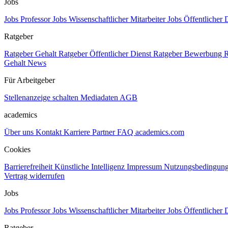
Jobs
Jobs Professor
Jobs Wissenschaftlicher Mitarbeiter
Jobs Öffentlicher 
Ratgeber
Ratgeber Gehalt
Ratgeber Öffentlicher Dienst
Ratgeber Bewerbung
R
Gehalt
News
Für Arbeitgeber
Stellenanzeige schalten
Mediadaten
AGB
academics
Über uns
Kontakt
Karriere
Partner
FAQ
academics.com
Cookies
Barrierefreiheit
Künstliche Intelligenz
Impressum
Nutzungsbedingun
Vertrag widerrufen
Jobs
Jobs Professor
Jobs Wissenschaftlicher Mitarbeiter
Jobs Öffentlicher 
Ratgeber