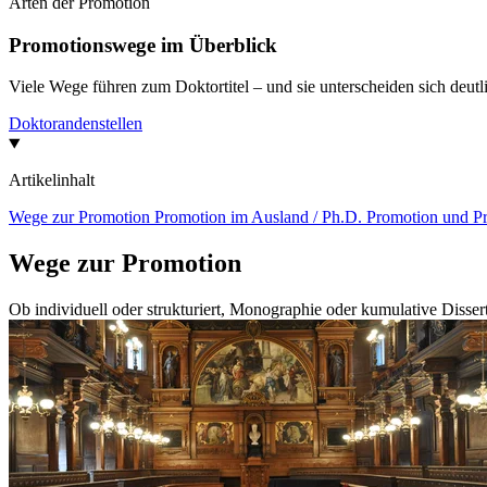
Arten der Promotion
Promotionswege im Überblick
Viele Wege führen zum Doktortitel – und sie unterscheiden sich deut
Doktorandenstellen
Artikelinhalt
Wege zur Promotion
Promotion im Ausland / Ph.D.
Promotion und Pra
Wege zur Promotion
Ob individuell oder strukturiert, Monographie oder kumulative Disserta