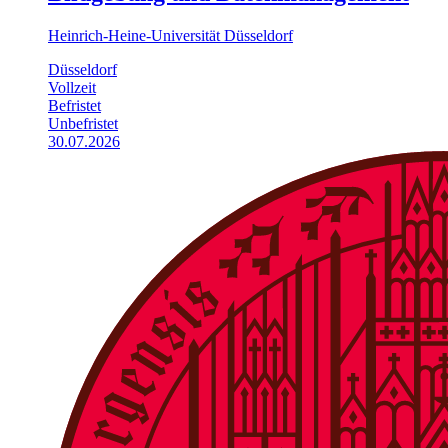
Heinrich-Heine-Universität Düsseldorf
Düsseldorf
Vollzeit
Befristet
Unbefristet
30.07.2026