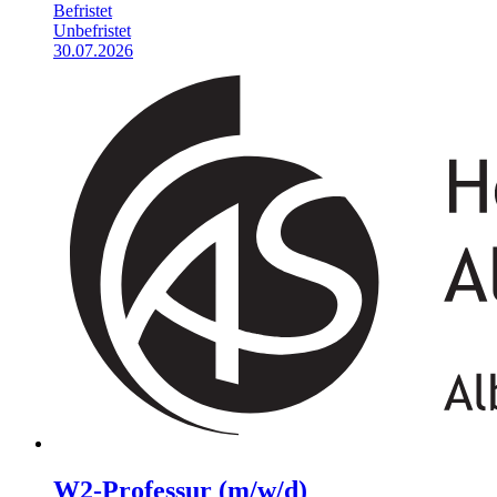
Befristet
Unbefristet
30.07.2026
W2-Professur (m/w/d)