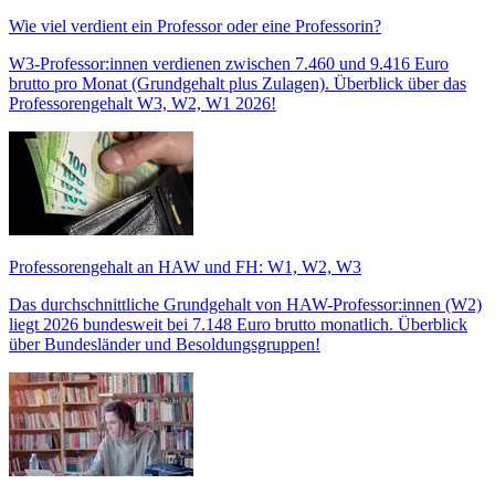
Wie viel verdient ein Professor oder eine Professorin?
W3-Professor:innen verdienen zwischen 7.460 und 9.416 Euro
brutto pro Monat (Grundgehalt plus Zulagen). Überblick über das
Professorengehalt W3, W2, W1 2026!
Professorengehalt an HAW und FH: W1, W2, W3
Das durchschnittliche Grundgehalt von HAW-Professor:innen (W2)
liegt 2026 bundesweit bei 7.148 Euro brutto monatlich. Überblick
über Bundesländer und Besoldungsgruppen!