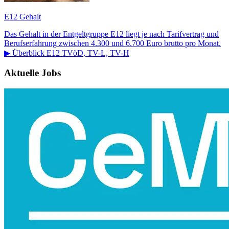
E12 Gehalt
Das Gehalt in der Entgeltgruppe E12 liegt je nach Tarifvertrag und
Berufserfahrung zwischen 4.300 und 6.700 Euro brutto pro Monat.
▶ Überblick E12 TVöD, TV-L, TV-H
Aktuelle Jobs