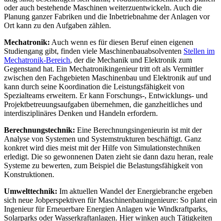
oder auch bestehende Maschinen weiterzuentwickeln. Auch die
Planung ganzer Fabriken und die Inbetriebnahme der Anlagen vor
Ort kann zu den Aufgaben zählen.
Mechatronik:
Auch wenn es für diesen Beruf einen eigenen
Studiengang gibt, finden viele Maschinenbauabsolventen
Stellen im
Mechatronik-Bereich
, der die Mechanik und Elektronik zum
Gegenstand hat. Ein Mechatronikingenieur tritt oft als Vermittler
zwischen den Fachgebieten Maschinenbau und Elektronik auf und
kann durch seine Koordination die Leistungsfähigkeit von
Spezialteams erweitern. Er kann Forschungs-, Entwicklungs- und
Projektbetreuungsaufgaben übernehmen, die ganzheitliches und
interdisziplinäres Denken und Handeln erfordern.
Berechnungstechnik:
Eine Berechnungsingenieurin ist mit der
Analyse von Systemen und Systemstrukturen beschäftigt. Ganz
konkret wird dies meist mit der Hilfe von Simulationstechniken
erledigt. Die so gewonnenen Daten zieht sie dann dazu heran, reale
Systeme zu bewerten, zum Beispiel die Belastungsfähigkeit von
Konstruktionen.
Umwelttechnik:
Im aktuellen Wandel der Energiebranche ergeben
sich neue Jobperspektiven für Maschinenbauingenieure: So plant ein
Ingenieur für Erneuerbare Energien Anlagen wie Windkraftparks,
Solarparks oder Wasserkraftanlagen. Hier winken auch Tätigkeiten