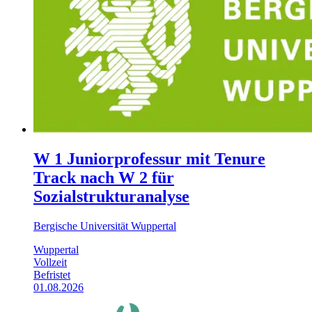
W 1 Juniorprofessur mit Tenure
Track nach W 2 für
Sozialstrukturanalyse
Bergische Universität Wuppertal
Wuppertal
Vollzeit
Befristet
01.08.2026