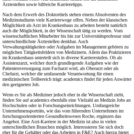
Ärztestellen sowie hilfreiche Karrieretipps.
Nach dem Erwerb des Doktortitels stehen einem Absolventen des
Medizinstudiums viele Karrierewege offen. Neben der klassischen
Möglichkeit als Arzt im Krankenhaus zu arbeiten besteht natürlich
auch die Möglichkeit, in der Wissenschaft tätig zu werden. Vom
wissenschaftlichen Mitarbeiter bis hin zur Universitätsprofessur sind
unterschiedlichste Ärztestellen denkbar. Auch
Verwaltungstätigkeiten oder Aufgaben im Management gehören zu
möglichen Tätigkeitsfeldern von Medizinern. Allein das Praktizieren
im Krankenhaus unterteilt sich in diverse Karrierestufen. Ob als
Assistenzarzt, welcher durch grundlegende Aufgaben wie der
Patientenversorgung zum Facharzt wird, als Oberarzt oder als
Chefarzt, welcher die umfassende Verantwortung für einen
medizinischen Teilbereich trägt: academics findet für jeden Anwärter
den geeigneten Job.
Wenn es Sie als Mediziner jedoch eher in die Wissenschaft zieht,
finden Sie auf academics ebenfalls eine Vielzahl an Medizin Jobs an
Hochschulen oder in Forschungseinrichtungen. Umfangreiche
Unternehmensporträts, wie das vom führenden Unternehmen im
forschungsorientierten Gesundheitswesen Roche, ergänzen das
Angebot. Eine Arzt-Karriere in der Medizin ist also in vielen
unterschiedlichen Branchen möglich. Interessieren Sie sich doch
eher für die Gehälter oder das Arbeiten in F&E? Auch hierzu bietet