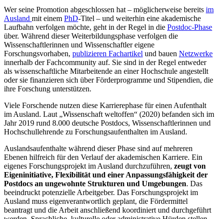
Wer seine Promotion abgeschlossen hat – möglicherweise bereits
im
Ausland
mit einem
PhD
-Titel – und weiterhin eine akademische
Laufbahn verfolgen möchte, geht in der Regel in die
Postdoc-Phase
über. Während dieser Weiterbildungsphase verfolgen die
Wissenschaftlerinnen und Wissenschaftler eigene
Forschungsvorhaben,
publizieren Fachartikel
und bauen
Netzwerke
innerhalb der Fachcommunity auf. Sie sind in der Regel entweder
als wissenschaftliche Mitarbeitende an einer Hochschule angestellt
oder sie finanzieren sich über Förderprogramme und Stipendien, die
ihre Forschung unterstützen.
Viele Forschende nutzen diese Karrierephase für einen Aufenthalt
im Ausland. Laut „Wissenschaft weltoffen“ (2020) befanden sich im
Jahr 2019 rund 8.000 deutsche Postdocs, Wissenschaftlerinnen und
Hochschullehrende zu Forschungsaufenthalten im Ausland.
Auslandsaufenthalte während dieser Phase sind auf mehreren
Ebenen hilfreich für den Verlauf der akademischen Karriere. Ein
eigenes Forschungsprojekt im Ausland durchzuführen,
zeugt von
Eigeninitiative, Flexibilität und einer Anpassungsfähigkeit der
Postdocs an ungewohnte Strukturen und Umgebungen
. Das
beeindruckt potenzielle Arbeitgeber. Das Forschungsprojekt im
Ausland muss eigenverantwortlich geplant, die Fördermittel
beantragt und die Arbeit anschließend koordiniert und durchgeführt
werden. Sprachliche, kulturelle oder administrative Hürden stellen