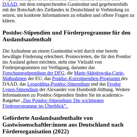
DAAD
, mit dem entsprechenden Gastinstitut und gegebenenfalls
mit der Botschaft des Ziellandes in Deutschland in Verbindung zu
setzen, um konkrete Informationen zu erhalten und offene Fragen zu
klären.
Postdoc-Stipendien und Förderprogramme für den
Auslandsaufenthalt
Die Aufnahme an einem Gastinstitut wird durch eine bereits
bewilligte Förderung erleichtert. Promovierten, die für den Postdoc
ins Ausland gehen möchten, steht eine Vielzahl von
Förderprogrammen zur Verfügung, darunter das
Forschungsstipendium der DFG
, die
Marie-Skłodowska-Curie-
Maßnahmen
der EU, das
Postdoc-Kurzstipendien-Programm
des
DAAD, das
Leopoldina-Postdoc-Stipendium
und das
Feodor
Lynen-Stipendium
der Alexander von Humboldt-Stiftung. Weitere
Informationen zu Postdoc-Stipendien finden Sie im academics-
Ratgeber „
Das Postdoc-Stipendium: Die wichtigsten
Förderprogramme im Überblick”.
Geförderte Auslandsaufenthalte von
Gastwissenschaftler:innen aus Deutschland nach
Förderorganisation (2022)