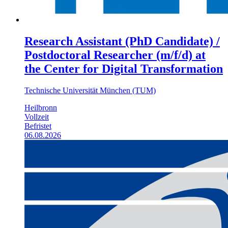
Research Assistant (PhD Candidate) /
Postdoctoral Researcher (m/f/d) at
the Center for Digital Transformation
Technische Universität München (TUM)
Heilbronn
Vollzeit
Befristet
06.08.2026