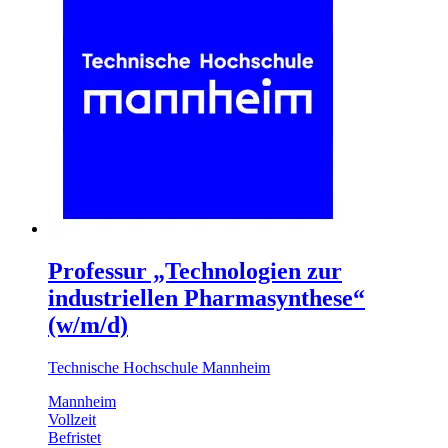
Professur „Technologien zur
industriellen Pharmasynthese“
(w/m/d)
Technische Hochschule Mannheim
Mannheim
Vollzeit
Befristet