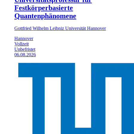
Festkörperbasierte
Quantenphänomene
Gottfried Wilhelm Leibniz Universität Hannover
Hannover
Vollzeit
Unbefristet
06.08.2026