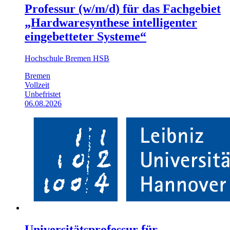
Professur (w/m/d) für das Fachgebiet
„Hardwaresynthese intelligenter
eingebetteter Systeme“
Hochschule Bremen HSB
Bremen
Vollzeit
Unbefristet
06.08.2026
Universitätsprofessur für