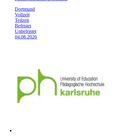
Dortmund
Vollzeit
Teilzeit
Befristet
Unbefristet
04.08.2026